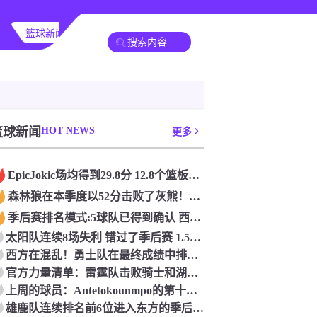
篮球新闻
篮球新闻
HOT NEWS
更多
Epic️Jokic场均得到29.8分 12.8个篮板和10.2次助攻 平均三双很容易吗？
森林狼在本季度以52分击败了灰熊！一个部分中的21个中有18个！骑着摇头丸的战士第六 湖船不舒服
季后赛排名模式:5球队已得到确认 西方有一支悲惨的3-8队
太阳队连续8场失利 错过了季后赛 1.5亿巨人完全失败了
西方在混乱！勇士队在最终成绩中排名第七 湖人队晋级季后赛 火箭向快船送了礼物
官方力量清单：雷霆队击败骑士和湖人队排名第五
上周的球员：Antetokounmpo的第十个职业
雄鹿队连续排名前6位进入东方的季后赛 而老鹰队连续第四年在季后赛中踢球