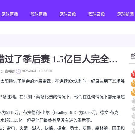
足球直播
篮球直播
足球录像
篮球录像
足球新闻
太阳队连续8场失利 错过了季后赛 1.5亿巨人完全失败了
2025-04-11 10:55:00
24直播网
1
0日，太阳损失了剩余的地层雷霆，在连续8次失利时，纪录达到了35场胜
2
3
是35场胜利。在只剩下两场比赛的情况下，他们在任何情况下都无法超
4
。
5
为5118万，布拉德利·比尔（Bradley Bill）为5020万，德文·布克
6
之三的总薪水超过1.5亿。但是他们最终甚至没有进入季后赛。
7
认：雷电，火箭，湖人，快船，掘金，勇士，灰熊，森林狼，国王和
8