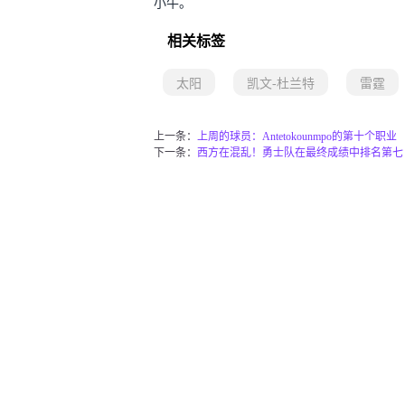
小牛。
相关标签
太阳
凯文-杜兰特
雷霆
上一条：
上周的球员：Antetokounmpo的第十个职业
下一条：
西方在混乱！勇士队在最终成绩中排名第七