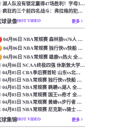
湖人队没有锁定赢得47场胜利！字母36+15+10 波特24+12+8 42胜利以锁定季后赛
0
疯狂的三个前四名战斗：弗拉格的犯规 杜克·布莱克在33秒的惊喜中出现了
篮球录像
HOT VIDEO
更多
04月06日 NBA常规赛 森林狼vs76人 全场录像
04月06日 NBA常规赛 独行侠vs快船 全场录像
04月06日 NBA常规赛 雄鹿vs热火 全场录像
04月06日 NCAA终极四强 休斯敦大学vs杜克大学 全场录像
04月05日 CBA季后赛首轮 山东vs北控 全场录像
04月05日 NBA常规赛 独行侠vs快船 全场录像
04月05日 NBA常规赛 鹈鹕vs湖人 全场录像
04月03日 NBA常规赛 国王vs奇才 全场录像
04月03日 NBA常规赛 黄蜂vs步行者 全场录像
0
04月03日 NBA常规赛 尼克斯vs骑士 全场录像
篮球集锦
HOT VIDEO
更多