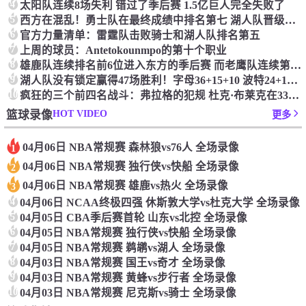
4
太阳队连续8场失利 错过了季后赛 1.5亿巨人完全失败了
5
西方在混乱！勇士队在最终成绩中排名第七 湖人队晋级季后赛 火箭向快船送了礼物
6
官方力量清单：雷霆队击败骑士和湖人队排名第五
7
上周的球员：Antetokounmpo的第十个职业
8
雄鹿队连续排名前6位进入东方的季后赛 而老鹰队连续第四年在季后赛中踢球
9
湖人队没有锁定赢得47场胜利！字母36+15+10 波特24+12+8 42胜利以锁定季后赛
10
疯狂的三个前四名战斗：弗拉格的犯规 杜克·布莱克在33秒的惊喜中出现了
HOT VIDEO
篮球录像
更多
04月06日 NBA常规赛 森林狼vs76人 全场录像
1
04月06日 NBA常规赛 独行侠vs快船 全场录像
2
04月06日 NBA常规赛 雄鹿vs热火 全场录像
3
4
04月06日 NCAA终极四强 休斯敦大学vs杜克大学 全场录像
5
04月05日 CBA季后赛首轮 山东vs北控 全场录像
6
04月05日 NBA常规赛 独行侠vs快船 全场录像
7
04月05日 NBA常规赛 鹈鹕vs湖人 全场录像
8
04月03日 NBA常规赛 国王vs奇才 全场录像
9
04月03日 NBA常规赛 黄蜂vs步行者 全场录像
10
04月03日 NBA常规赛 尼克斯vs骑士 全场录像