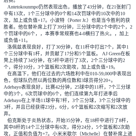
后赛。
Antetokounmpo仍然表现出色，播放了43分钟，在21张射门
中有13次，1个三分球中的0个和14次罚球中的10次中的10
次，加上或负值+17。小波特（Porter Jr.）也是当今胜利的获
胜者。他在替补席上打了39分钟，三分球中的2个中的2个，2
个罚球中的6个，
，本赛季常规赛也4-0横扫了热火。
，加上
或负值+11。
洛佩兹表现良好，打了30分钟，在11杆中打出7个，其中1
个三分球中有1杆，并贡献了17分和5个篮板。 AJ Green在板
凳上持续了34分钟，在5杆中进行了3次，2个三分球中的2
个，得分10分，3个篮板和2次助攻，加上或负值+19。
在高温下，他们在过去的六场胜利中在010-59,000中表现出
色，但球队仍然以两位数的两位数和3球员得分20+。
Adebayo表现良好，比赛42分钟，25球中的11杆，7个三分球
中的3个，6次罚球中的6个，
他们连续第九年打进季后
Adebayo在上半场11球中有7杆，3个三分球，3个三分球中的
3杆，并且已经获得23分，6分，6个篮板和2次缩写和2次放
弃。
伯克斯处于炎热状态，开始35分钟，在18杆中进行了8杆，
其中8杆的14个三分球中有6次，得分24分，5个篮板和2次助
攻，正值和负值为+7。小米米歇尔（Michelle）在替补席上进