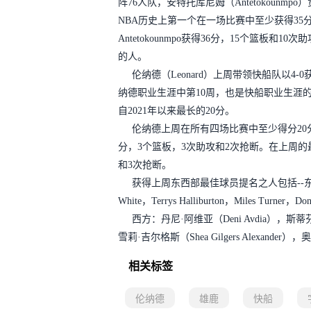
阵76人队，安特托库尼姆（Antetokounm
NBA历史上第一个在一场比赛中至少获得35
Antetokounmpo获得36分，15个篮板和
的人。
伦纳德（Leonard）上周带领快船队以4-
纳德职业生涯中第10周，也是快船职业生涯的第
自2021年以来最长的20分。
伦纳德上周在所有四场比赛中至少得分20
分，3个篮板，3次助攻和2次抢断。在上周的最
和3次抢断。
获得上周东西部最佳球员提名之人包括--
东
White，Terrys Halliburton，Miles Turner，Dono
西方：丹尼·阿维亚（Deni Avdia），斯蒂芬·库
雪莉·吉尔格斯（Shea Gilgers Alexander），
相关标签
伦纳德
雄鹿
快船