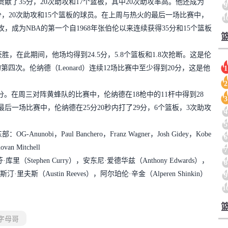
po）贡献了35分，20次助攻和17个篮板，其中20次助攻率高。他还成为
9
分，20次助攻和15个篮板的球员。在上周与热火的最后一场比赛中，
1
10次助攻，成为NBA的第一个自1968年张伯伦以来连续获得35分和15个篮板
0获胜，在此期间，他场均得到24.5分，5.8个篮板和1.8次抢断。这是伦
四次。伦纳德（Leonard）连续12场比赛中至少得到20分，这是他
1
2
分。在周三对阵黄蜂队的比赛中，伦纳德在18枪中的11杆中得到28
3
后一场比赛中，伦纳德在25分20秒内打了29分，6个篮板，3次助攻
4
5
部：OG-Anunobi，Paul Banchero，Franz Wagner，Josh Gidey，Kobe
6
van Mitchell
7
里（Stephen Curry），安东尼·爱德华兹（Anthony Edwards），
8
奥斯汀·里夫斯（Austin Reeves），阿尔珀伦·辛金（Alperen Shinkin）
9
1
字母哥