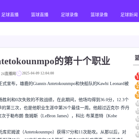
足球直播
篮球直播
足球录像
篮球录像
足球新闻
etokounmpo的第十个职业
2025-04-09 12:04:00
24直播网
1
式宣布，雄鹿的Giannis Antetokounmpo和快船队的Kawhi Leonard被
2
3
了4场胜利和0次失败的不败战绩，在此期间，他场均得到36.0分，12.3个
4
po本赛季的第三次，也是他职业生涯中第26个最佳一周。他超过迈克尔·乔丹
5
，仅次于勒布朗·詹姆斯（LeBron James），科比·布莱恩特（Kobe
6
7
姆波（Antetokounmpo）获得37分和11次助攻。从那以后，对
8