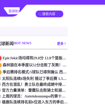
篮球新闻
篮球新闻
HOT NEWS
更多
Epic️Jokic场均得到29.8分 12.8个篮板和10.2次助攻 平均三双很容易吗？
森林狼在本季度以52分击败了灰熊！一个部分中的21个中有18个！骑着摇头丸的战士第六 湖船不舒服
季后赛排名模式:5球队已得到确认 西方有一支悲惨的3-8队
太阳队连续8场失利 错过了季后赛 1.5亿巨人完全失败了
西方在混乱！勇士队在最终成绩中排名第七 湖人队晋级季后赛 火箭向快船送了礼物
官方力量清单：雷霆队击败骑士和湖人队排名第五
上周的球员：Antetokounmpo的第十个职业
雄鹿队连续排名前6位进入东方的季后赛 而老鹰队连续第四年在季后赛中踢球