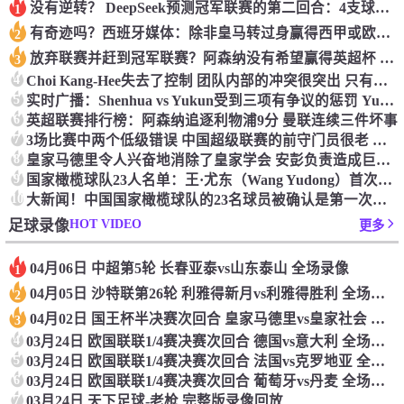
没有逆转？ DeepSeek预测冠军联赛的第二回合：4支球队在第一回合中获胜 枪手输了
1
有奇迹吗？西班牙媒体：除非皇马转过身赢得西甲或欧洲冠军
2
放弃联赛并赶到冠军联赛？阿森纳没有希望赢得英超杯 赢得欧洲冠军的可能性
3
4
Choi Kang-Hee失去了控制 团队内部的冲突很突出 只有一个人可以从水火中拯救崔孔
5
实时广播：Shenhua vs Yukun受到三项有争议的惩罚 Yukun将向中国足球联合会提出投诉
6
英超联赛排行榜：阿森纳追逐利物浦9分 曼联连续三件坏事
7
3场比赛中两个低级错误 中国超级联赛的前守门员很老 是时候让位了 最好的继任者出现
8
皇家马德里令人兴奋地消除了皇家学会 安彭负责造成巨大的灾难！
9
国家橄榄球队23人名单：王·尤东（Wang Yudong）首次被选为第11名 塞吉尼奥（Serginho）在名单上
10
大新闻！中国国家橄榄球队的23名球员被确认是第一次进入阵容
HOT VIDEO
足球录像
更多
04月06日 中超第5轮 长春亚泰vs山东泰山 全场录像
1
04月05日 沙特联第26轮 利雅得新月vs利雅得胜利 全场录像
2
04月02日 国王杯半决赛次回合 皇家马德里vs皇家社会 全场录像
3
4
03月24日 欧国联联1/4赛决赛次回合 德国vs意大利 全场录像回放
5
03月24日 欧国联联1/4赛决赛次回合 法国vs克罗地亚 全场录像回放
6
03月24日 欧国联联1/4赛决赛次回合 葡萄牙vs丹麦 全场录像回放
7
03月24日 天下足球-老枪 完整版录像回放